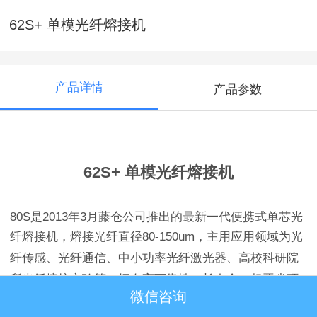
62S+ 单模光纤熔接机
产品详情
产品参数
62S+ 单模光纤熔接机
80S是2013年3月藤仓公司推出的最新一代便携式单芯光
纤熔接机，熔接光纤直径
80-150um，主用应用领域为光
纤传感、光纤通信、中小功率光纤激光器、高校
科研院
所光纤熔接实验等，拥有高可靠性、长寿命、超恶劣环
微信咨询
境适应能力。
藤仓公司单芯熔接机产品目前全球市场占