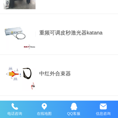
重频可调皮秒激光器katana
中红外合束器
电话咨询
在线地图
QQ客服
信息咨询
直列式偏振控制器