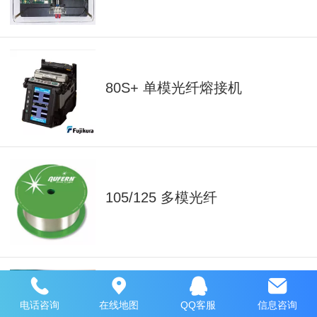
80S+ 单模光纤熔接机
105/125 多模光纤
450nm-1750nm 125μm直径单模
电话咨询
在线地图
QQ客服
信息咨询